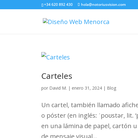
+34 620 892 430
hola@notoriusvision.com
Carteles
por
David M.
|
enero 31, 2024
|
Blog
Un cartel, también llamado afiche 
o póster (en inglés: ˈpoʊstər, lit.
en una lámina de papel, cartón u
de mensaje visual...